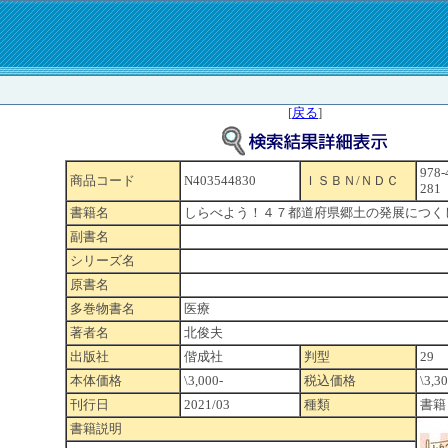
[
戻る
]
978-
商品コード
N403544830
ＩＳＢＮ/ＮＤＣ
281
書籍名
しらべよう！４７都道府県郷土の発展につく
副書名
シリーズ名
原書名
多巻物書名
医療
著者名
北俊夫
出版社
偕成社
判型
29
本体価格
\3,000-
税込価格
\3,30
刊行日
2021/03
種類
書籍
書籍説明