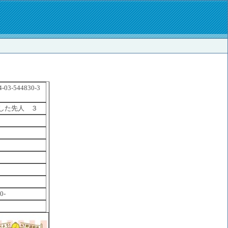
4-03-544830-3
した先人 ３
0-