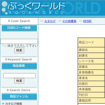
>>
カタログ
>>
その他書籍
>>
HOME
商品コード
「-」抜きで入力して下さい
書籍名
副書名
シリーズ名
原書名
多巻物書名
著者名
出版社
本体価格
刊行日
書籍説明